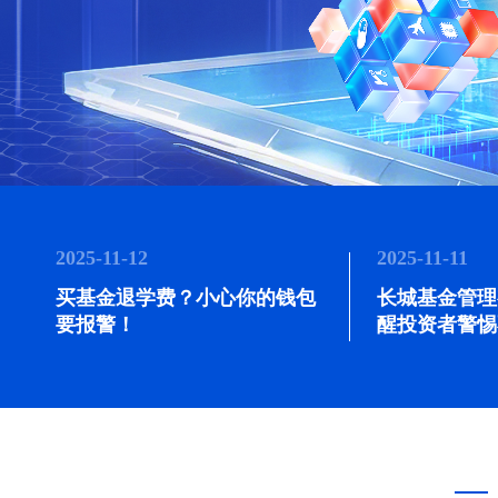
2025-11-12
2025-11-11
买基金退学费？小心你的钱包
长城基金管理
要报警！
醒投资者警惕不